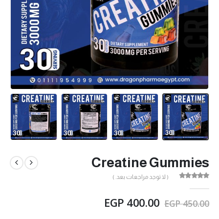
Creatine Gummies
( لا توجد مراجعات بعد. )
out of 5
0
EGP
400.00
EGP
450.00