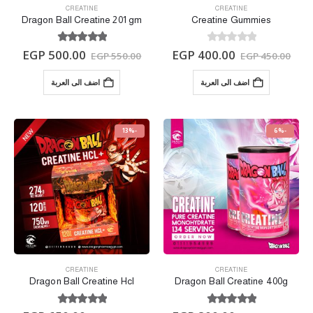
CREATINE
CREATINE
Dragon Ball Creatine 201 gm
Creatine Gummies
out of 5
5.00
out of 5
0
EGP
500.00
EGP
400.00
EGP
550.00
EGP
450.00
اضف الى العربة
اضف الى العربة
-13%
-6%
CREATINE
CREATINE
Dragon Ball Creatine Hcl
Dragon Ball Creatine 400g
out of 5
5.00
out of 5
5.00