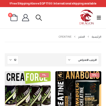
Free Shipping Above EGP 1700 | International shipping available!
0
الرئيسية
المتجر
CREATINE
-9%
-13%