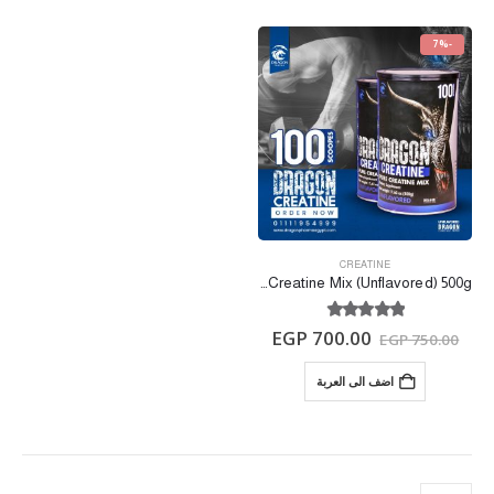
-7%
CREATINE
Dragon Creatine Mix (Unflavored) 500g
out of 5
5.00
EGP
700.00
EGP
750.00
اضف الى العربة