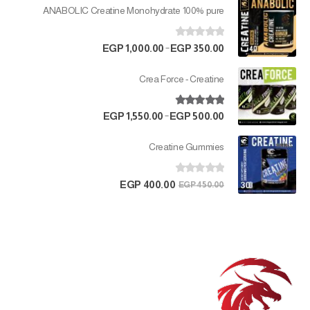
ANABOLIC Creatine Monohydrate 100% pure
out of 5
0
–
EGP
1,000.00
EGP
350.00
Crea Force - Creatine
out of 5
5.00
–
EGP
1,550.00
EGP
500.00
Creatine Gummies
out of 5
0
EGP
400.00
EGP
450.00