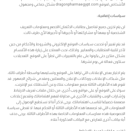
الأشخاص لموقع dragonpharmaegypt.com بشكل جماعي ومجهول.
سياسات إضافية:
لن يتم تخزين جميع تفاصيل بطاقات الائتمان/الخصم ومعلومات التعريف
الشخصية أو بيعها أو مشاركتها أو تأجيرها أو تأجيرها لأي طرف ثالث.
قد يتم تغيير أو تحديث سياسات الموقع الإلكتروني والشروط والأحكام من حين
لآخر لتلبية المتطلبات والمعايير. ولذلك، نحث العملاء على زيارة هذه الأقسام
بشكل متكرر حتى يكونوا على علم بالتغييرات التي تطرأ على الموقع. التعديلات
ستكون فعالة في يوم نشرها.
يتم اختيار بعض الإعلانات التي تراها على الموقع وتسليمها بواسطة أطراف ثالثة،
مثل شبكات الإعلانات ووكالات الإعلان والمعلنين ومقدمي شرائح الجمهور. قد
تقوم هذه الأطراف الثالثة بجمع معلومات عنك وعن أنشطتك عبر الإنترنت،
سواء على الموقع أو على مواقع ويب أخرى، من خلال ملفات تعريف الارتباط
وإشارات الويب والتقنيات الأخرى في محاولة لفهم اهتماماتك وتقديم إعلانات
مصممة خصيصًا لتناسب اهتماماتك. يرجى تذكر أننا لا نستطيع الوصول إلى
المعلومات التي قد تجمعها هذه الأطراف الثالثة أو التحكم فيها. لا تغطي سياسة
الخصوصية هذه ممارسات المعلومات الخاصة بهذه الأطراف الثالثة. يرجى حذف
أية بيانات أخرى تتعارض مع البيانات المذكورة أعلاه.
تخزين ملفات تعريف الارتباط