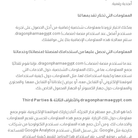
أبجدية رقمية.
المعلومات التي تختار تقديمها لنا
يمكنك اختيار تزويدنا بمعلومات شخصية إضافية من أجل الحصول على تجربة
مستخدم أفضل عند استخدام منصة (منصات) dragonpharmaegypt.com.
ستتم معالجة هذه المعلومات الإضافية بناءً على موافقتك.
المعلومات التي نحصل عليها من استخدامك لمنصتنا (منصاتنا) وخدماتنا
عندما تستخدم منصة (منصات) dragonpharmaegypt.com، فإننا نقوم تلقائيًا
بجمع المعلومات، بما في ذلك المعلومات الشخصية، حول الخدمات التي
تستخدمها وكيفية استخدامك لها، مثل المعلومات حول كيفية استخدامك
لموقعنا الإلكتروني أو التفاعل معه، أو عرض إعلاناتنا أو التفاعل معها. والمحتوى
والمعلومات حول جهاز الكمبيوتر أو الجهاز المحمول الخاص بك.
dragonpharmaegypt.com والأطراف الثالثة
& Third Parties
كما هو الحال مع معظم تجار التجزئة، أثناء زيارتك لمواقعنا الإلكترونية، نقوم بجمع
معلومات حول تلك الزيارة. نقوم بجمع هذه المعلومات لتحسين تقديم المعلومات
والخدمات لك. ومن أجل جمع هذه المعلومات، نستخدم التكنولوجيا من شركات
خارجية مثل Google. على سبيل المثال، نستخدم Google Analytics للمساعدة
في قياس موقع الويب. يتم استخدام هذا البرنامج لتقييم كيفية استخدام