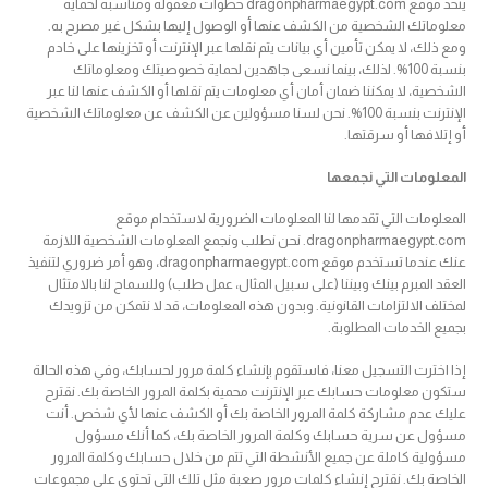
يتخذ موقع dragonpharmaegypt.com خطوات معقولة ومناسبة لحماية
معلوماتك الشخصية من الكشف عنها أو الوصول إليها بشكل غير مصرح به.
ومع ذلك، لا يمكن تأمين أي بيانات يتم نقلها عبر الإنترنت أو تخزينها على خادم
بنسبة 100%. لذلك، بينما نسعى جاهدين لحماية خصوصيتك ومعلوماتك
الشخصية، لا يمكننا ضمان أمان أي معلومات يتم نقلها أو الكشف عنها لنا عبر
الإنترنت بنسبة 100%. نحن لسنا مسؤولين عن الكشف عن معلوماتك الشخصية
أو إتلافها أو سرقتها.
المعلومات التي نجمعها
المعلومات التي تقدمها لنا المعلومات الضرورية لاستخدام موقع
dragonpharmaegypt.com. نحن نطلب ونجمع المعلومات الشخصية اللازمة
عنك عندما تستخدم موقع dragonpharmaegypt.com، وهو أمر ضروري لتنفيذ
العقد المبرم بينك وبيننا (على سبيل المثال، عمل طلب) وللسماح لنا بالامتثال
لمختلف الالتزامات القانونية. وبدون هذه المعلومات، قد لا نتمكن من تزويدك
بجميع الخدمات المطلوبة.
إذا اخترت التسجيل معنا، فاستقوم بإنشاء كلمة مرور لحسابك، وفي هذه الحالة
ستكون معلومات حسابك عبر الإنترنت محمية بكلمة المرور الخاصة بك. نقترح
عليك عدم مشاركة كلمة المرور الخاصة بك أو الكشف عنها لأي شخص. أنت
مسؤول عن سرية حسابك وكلمة المرور الخاصة بك، كما أنك مسؤول
مسؤولية كاملة عن جميع الأنشطة التي تتم من خلال حسابك وكلمة المرور
الخاصة بك. نقترح إنشاء كلمات مرور صعبة مثل تلك التي تحتوي على مجموعات