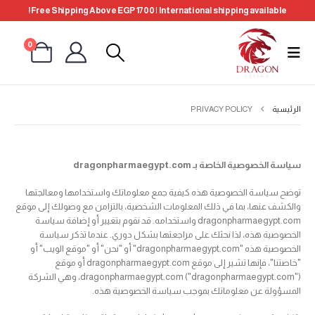
Free Shipping Above EGP 1700 | International shipping available!
0
الرئيسية
PRIVACY POLICY
سياسة الخصوصية الخاصة بـ dragonpharmaegypt.com
توضح سياسة الخصوصية هذه كيفية جمع معلوماتك واستخدامها ومعالجتها
والكشف عنها، بما في ذلك المعلومات الشخصية، بالتزامن مع وصولك إلى موقع
dragonpharmaegypt.com واستخدامه. قد نقوم بتغيير أو إضافة سياسة
الخصوصية هذه، لذا نحثك على مراجعتها بشكل دوري. عندما تذكر سياسة
الخصوصية هذه "dragonpharmaegypt.com" أو "نحن" أو "موقع الويب" أو
"خاصتنا"، فإنها تشير إلى موقع dragonpharmaegypt.com أو موقع
dragonpharmaegypt.com ("dragonpharmaegypt.com")، وهي الشركة
المسؤولة عن معلوماتك بموجب سياسة الخصوصية هذه.