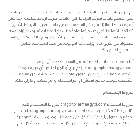
يتم تخزين ملفات تعريف الارتباط على القرص الصلب الخاص بك في شكل ملف
نصي. معظم ملفات تعريف الارتباط هي "ملفات تعريف ارتباط للجلسة" مما يعني
أنه يتم حذفها تلقائيًا عند إغلاق المتصفح. تسمى ملفات تعريف الارتباط الأخرى
"الدائمة" لأنها لا تنتهي صلاحيتها. عادةً ما تسمح لنا ملفات تعريف الارتباط هذه
بتقديم معلومات استهدافية حول المنتجات والأسعار. ومع ذلك، يمكنك إزالتها
بسهولة عن طريق اتباع الإرشادات الموجودة في ملف المساعدة الخاص
بالمتصفح الخاص بك.
أثناء جمع هذه البيانات الإحصائية، من المهم ملاحظة أن موقع
dragonpharmaegypt.com لا يقوم ببيع أو تأجير أو تأجير أي من معلوماتك
الشخصية. ومع ذلك، إذا كان القانون يقتضي ذلك، فسنكشف عن معلوماتك
الشخصية بموجب مذكرة تفتيش أو أمر استدعاء أو أمر محكمة وما إلى ذلك.
شروط الإستخدام
شروط استخدام dragonpharmaegypt.com شروط الاستخدام هذه
("الشروط") تحكم جميع استخدامات dragonpharmaegypt.com باستخدام
الموقع والوصول إليه، فإنك توافق على هذه الشروط وسياسة الخصوصية
وكذلك سيلسة الإسترجاع والإستبدال وكل سياسات الموقع بشكل عام.