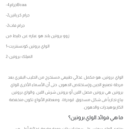
-4جرامBcaa
-2جرام كرياتين
-2جرام فات
زوو بروتين بلند هو عباره عن خليط من
1-الواي بروتين كونسنتريت
2-الميلك بروتين
الواي بروتين، هو مكمل غذائي طبيعي مستخرج من الحليب البقري بعد
مرحلة تصنيع الجبن وإستخلاص الدهون. حتى أن الأسماء الأخرى للواي
بروتين هي بروتين مصل اللبن أو بروتين شرش اللبن. والواي بروتين
يباع تجارياً فى شكل مسحوق (بودرة)، ومعظم الأنواع تكون منخفضة
الكاربوهيدرات والدهون.
ما هي فوائد الواي بروتين؟
يحتوي الواي بروتين على بروتينات ذات جودة وقيمة غذائية أعلى من