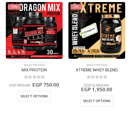
-12%
-5%
WHEY PROTEIN
WHEY PROTEIN
MIX PROTEIN
XTREME WHEY BLEND
0
out of 5
0
out of 5
EGP
750.00
EGP
850.00
EGP
2,050.00
EGP
1,950.00
SELECT OPTIONS
SELECT OPTIONS