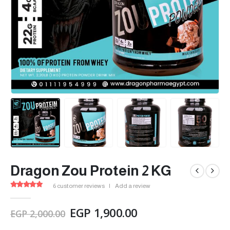
Dragon Zou Protein 2 KG
6
customer reviews
|
Add a review
4.83
out of 5
EGP
1,900.00
EGP
2,000.00