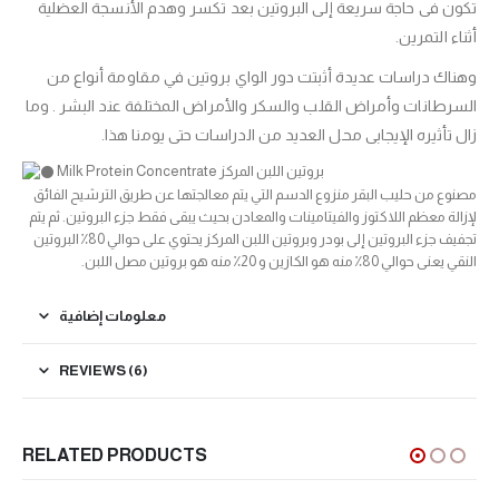
تكون فى حاجة سريعة إلى البروتين بعد تكسر وهدم الأنسجة العضلية
أثناء التمرين.
وهناك دراسات عديدة أثبتت دور الواي بروتين في مقاومة أنواع من
السرطانات وأمراض القلب والسكر والأمراض المختلفة عند البشر . وما
زال تأثيره الإيجابى محل العديد من الدراسات حتى يومنا هذا.
Milk Protein Concentrate بروتين اللبن المركز
مصنوع من حليب البقر منزوع الدسم التي يتم معالجتها عن طريق الترشيح الفائق
لإزالة معظم اللاكتوز والفيتامينات والمعادن بحيث يبقى فقط جزء البروتين. ثم يتم
تجفيف جزء البروتين إلى بودر وبروتين اللبن المركز يحتوي على حوالي 80٪ البروتين
النقي يعنى حوالي 80٪ منه هو الكازين و 20٪ منه هو بروتين مصل اللبن.
معلومات إضافية
REVIEWS (6)
RELATED PRODUCTS