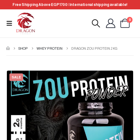
Free Shipping Above EGP 1700 | International shipping available!
0
SHOP
WHEY PROTEIN
DRAGON ZOU PROTEIN 2 KG
SALE