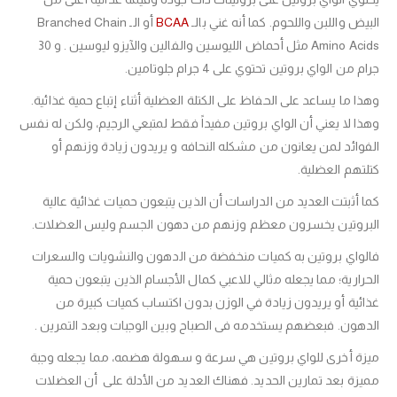
أو الـ Branched Chain
BCAA
البيض واللبن واللحوم. كما أنه غني بالـ
Amino Acids مثل أحماض الليوسين والفالين والآيزو ليوسين . و 30
جرام من الواي بروتين تحتوي على 4 جرام جلوتامين.
وهذا ما يساعد على الحفاظ على الكتلة العضلية أثناء إتباع حمية غذائية.
وهذا لا يعني أن الواي بروتين مفيداً فقط لمتبعي الرجيم، ولكن له نفس
الفوائد لمن يعانون من مشكله النحافه و يريدون زيادة وزنهم أو
كتلتهم العضلية.
كما أثبتت العديد من الدراسات أن الذين يتبعون حميات غذائية عالية
البروتين يخسرون معظم وزنهم من دهون الجسم وليس العضلات.
فالواي بروتين به كميات منخفضة من الدهون والنشويات والسعرات
الحرارية؛ مما يجعله مثالي للاعبي كمال الأجسام الذين يتبعون حمية
غذائية أو يريدون زيادة في الوزن بدون اكتساب كميات كبيرة من
الدهون. فبعضهم يستخدمه فى الصباح وبين الوجبات وبعد التمرين .
ميزة أخرى للواي بروتين هي سرعة و سهولة هضمه، مما يجعله وجبة
مميزة بعد تمارين الحديد. فهناك العديد من الأدلة على أن العضلات